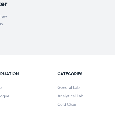
ter
 new
ay.
ORMATION
CATEGORIES
e
General Lab
logue
Analytical Lab
Cold Chain