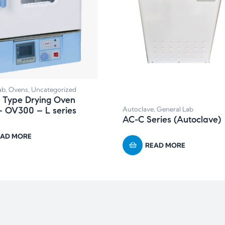
ab
,
Ovens
,
Uncategorized
l Type Drying Oven
Autoclave
,
General Lab
– OV300 – L series
AC-C Series (Autoclave)
EAD MORE
READ MORE