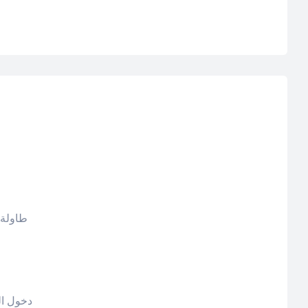
طاولة 
دخول ال