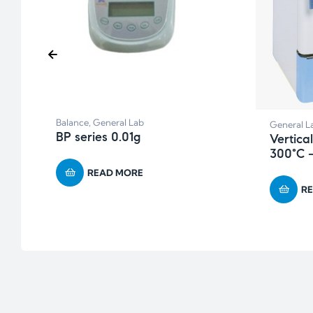
Balance
,
General Lab
General L
BP series 0.01g
Vertica
300°C 
READ MORE
R