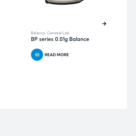
Balance
,
General Lab
BP series 0.01g Balance
Balan
BBS-
Bloo
READ MORE