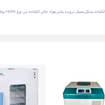
الكفاءة بشكل
بفضل تزويده بفلتر هواء عالي الكفاءة من نوع HEPA وفلتر أساسي للترشيح الأولي، فإنه يستطيع إطالة عمر خدمة