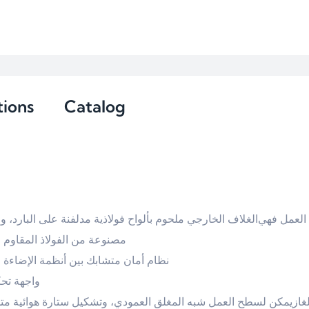
tions
Catalog
العمل فهي
الغلاف الخارجي ملحوم بألواح فولاذية مدلفنة على البارد، 
مصنوعة من ا SUS304، وهو مقاوم للتآكل وسهل التنظيف.
نظام أمان متشابك بين أنظمة الإضاءة.
تصميم أكثر سهولة في.
غاز
يمكن لسطح العمل شبه المغلق العمودي، وتشكيل ستارة هوائية متد